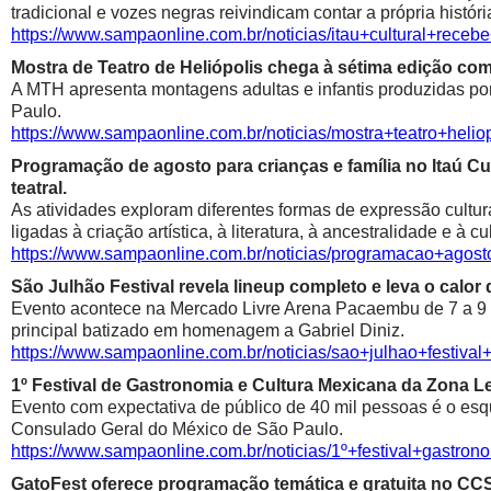
tradicional e vozes negras reivindicam contar a própria históri
https://www.sampaonline.com.br/noticias/itau+cultural+rece
Mostra de Teatro de Heliópolis chega à sétima edição co
A MTH apresenta montagens adultas e infantis produzidas por 
Paulo.
https://www.sampaonline.com.br/noticias/mostra+teatro+he
Programação de agosto para crianças e família no Itaú Cul
teatral.
As atividades exploram diferentes formas de expressão cultur
ligadas à criação artística, à literatura, à ancestralidade e à cu
https://www.sampaonline.com.br/noticias/programacao+agosto
São Julhão Festival revela lineup completo e leva o calo
Evento acontece na Mercado Livre Arena Pacaembu de 7 a 9 de 
principal batizado em homenagem a Gabriel Diniz.
https://www.sampaonline.com.br/noticias/sao+julhao+festiv
1º Festival de Gastronomia e Cultura Mexicana da Zona 
Evento com expectativa de público de 40 mil pessoas é o esqu
Consulado Geral do México de São Paulo.
https://www.sampaonline.com.br/noticias/1º+festival+gastr
GatoFest oferece programação temática e gratuita no CC