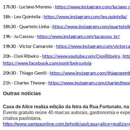
17h30 - Luciano Moreno -
https://www.instagram.com/luciano
18h - Leo Quintella -
https://www.instagram.com/leo.quintella/
18h30 - Quarteto Linha -
https://www.instagram.com/quartetoli
19h - Ju Cassou -
https://www.instagram.com/jucassou_br/
19h30 - Victor Camarote -
https://www.instagram.com/victorc
20h - Osni Ribeiro -
https://www.youtube.com/OsniRibeiro
,
htt
https://www.facebook.com/osniribeiro.viola
20h30 - Thiago Gentil -
https://www.instagram.com/thiagogenth
21h - Charles Theone -
https://www.instagram.com/charlestheon
Outras notícias
Casa de Alice realiza edição da feira da Rua Fortunato, na
Evento gratuito reúne 40 marcas autorais, gastronomia e exp
criativa paulistana.
https://www.sampaonline.com.br/noticias/casa+alice+realiza