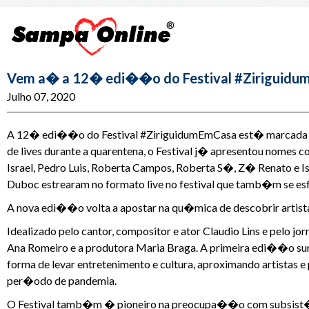
Vem a� a 12� edi��o do Festival #Ziriguid
Julho 07, 2020
A 12� edi��o do Festival #ZiriguidumEmCasa est� marcada pa
de lives durante a quarentena, o Festival j� apresentou nomes 
Israel, Pedro Luis, Roberta Campos, Roberta S�, Z� Renato e Isa
Duboc estrearam no formato live no festival que tamb�m se es
A nova edi��o volta a apostar na qu�mica de descobrir artist
Idealizado pelo cantor, compositor e ator Claudio Lins e pelo jo
Ana Romeiro e a produtora Maria Braga. A primeira edi��o sur
forma de levar entretenimento e cultura, aproximando artistas 
per�odo de pandemia.
O Festival tamb�m � pioneiro na preocupa��o com subsist�n