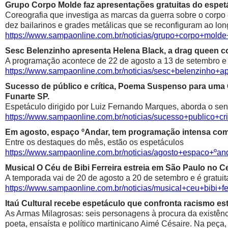
Grupo Corpo Molde faz apresentações gratuitas do espetá
Coreografia que investiga as marcas da guerra sobre o corpo
dez bailarinos e grades metálicas que se reconfiguram ao lon
https://www.sampaonline.com.br/noticias/grupo+corpo+mold
Sesc Belenzinho apresenta Helena Black, a drag queen co
A programação acontece de 22 de agosto a 13 de setembro e é
https://www.sampaonline.com.br/noticias/sesc+belenzinho+
Sucesso de público e crítica, Poema Suspenso para uma
Funarte SP.
Espetáculo dirigido por Luiz Fernando Marques, aborda o sen
https://www.sampaonline.com.br/noticias/sucesso+public
Em agosto, espaço ºAndar, tem programação intensa com 
Entre os destaques do mês, estão os espetáculos
https://www.sampaonline.com.br/noticias/agosto+espaco+º
Musical O Céu de Bibi Ferreira estreia em São Paulo no Ce
A temporada vai de 20 de agosto a 20 de setembro e é gratuit
https://www.sampaonline.com.br/noticias/musical+ceu+bibi+fe
Itaú Cultural recebe espetáculo que confronta racismo est
As Armas Milagrosas: seis personagens à procura da existênci
poeta, ensaísta e político martinicano Aimé Césaire. Na peça,