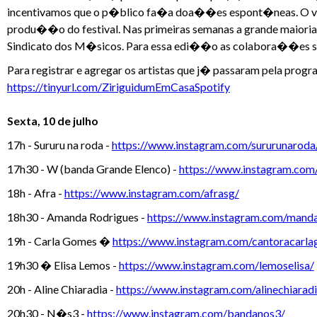
incentivamos que o p�blico fa�a doa��es espont�neas. O valo
produ��o do festival. Nas primeiras semanas a grande maioria 
Sindicato dos M�sicos. Para essa edi��o as colabora��es s�
Para registrar e agregar os artistas que j� passaram pela pro
https://tinyurl.com/ZiriguidumEmCasaSpotify
Sexta, 10 de julho
17h - Sururu na roda -
https://www.instagram.com/sururunaroda
17h30 - W (banda Grande Elenco) -
https://www.instagram.com
18h - Afra -
https://www.instagram.com/afrasg/
18h30 - Amanda Rodrigues -
https://www.instagram.com/manda
19h - Carla Gomes �
https://www.instagram.com/cantoracarl
19h30 � Elisa Lemos -
https://www.instagram.com/lemoselisa/
20h - Aline Chiaradia -
https://www.instagram.com/alinechiaradi
20h30 - N�s3 -
https://www.instagram.com/bandanos3/