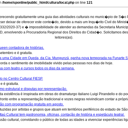
in
/home/sponline/public_html/cultura/local.php
on line
121
erecendo gratuitamente uma guia das atividades culturais no munic�pio de S�o
ser deixar de oferecer este conte�do, devido a mais um Inqu�rito Civil do Minis
332/2020-37) e � impossibilidade de atender as demandas da Secretaria Munici
D, envolvendo a Procuradoria Regional dos Direitos do Cidad�o. Solicitamos des
leitores(as).
ueen contadora de histórias.
etembro e é gratuita.
ara uma Cidade em Queda, da Cia. Mungunzá, ganha nova temporada na Funarte S
orda o sentimento de imobilidade vivido pelas pessoas nos dias de hoje.
a com teatro e cursos todos os dias da semana.
lo no Centro Cultural FIESP.
 é gratuita.
smo estrutural e disputas por representação.
 existência é inspirada em obras do dramaturgo italiano Luigi Pirandello e do poe
onto entre a representação tradicional e vozes negras reivindicam contar a própria
ição com programação gratuita em agosto.
zidas por artistas e grupos que atuam em territórios periféricos do estado de São
aú Cultural tem gastronomia, oficinas, contação de história e espetáculo teatral.
ão cultural, convidando o público de todas as idades a vivenciar experiências ligada