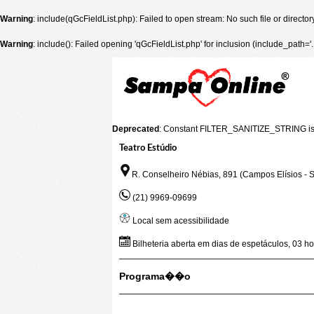
Warning
: include(qGcFieldList.php): Failed to open stream: No such file or director
Warning
: include(): Failed opening 'qGcFieldList.php' for inclusion (include_path='
Deprecated
: Constant FILTER_SANITIZE_STRING is
Teatro Estúdio
R. Conselheiro Nébias, 891 (Campos Elísios - 
(21) 9969-09699
Local sem acessibilidade
Bilheteria aberta em dias de espetáculos, 03 ho
Programa��o