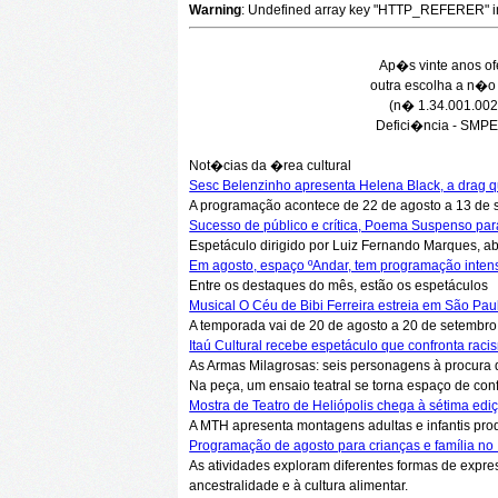
Warning
: Undefined array key "HTTP_REFERER" 
Ap�s vinte anos of
outra escolha a n�o 
(n� 1.34.001.002
Defici�ncia - SMPE
Not�cias da �rea cultural
Sesc Belenzinho apresenta Helena Black, a drag q
A programação acontece de 22 de agosto a 13 de s
Sucesso de público e crítica, Poema Suspenso p
Espetáculo dirigido por Luiz Fernando Marques, ab
Em agosto, espaço ºAndar, tem programação intens
Entre os destaques do mês, estão os espetáculos
Musical O Céu de Bibi Ferreira estreia em São Pau
A temporada vai de 20 de agosto a 20 de setembro e
Itaú Cultural recebe espetáculo que confronta raci
As Armas Milagrosas: seis personagens à procura da
Na peça, um ensaio teatral se torna espaço de confr
Mostra de Teatro de Heliópolis chega à sétima ed
A MTH apresenta montagens adultas e infantis produ
Programação de agosto para crianças e família no It
As atividades exploram diferentes formas de express
ancestralidade e à cultura alimentar.