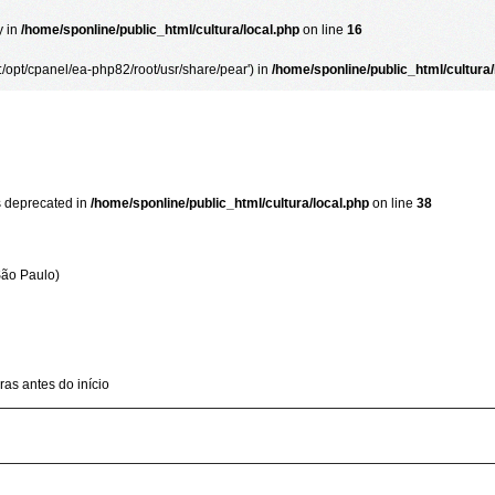
y in
/home/sponline/public_html/cultura/local.php
on line
16
.:/opt/cpanel/ea-php82/root/usr/share/pear') in
/home/sponline/public_html/cultura/
 deprecated in
/home/sponline/public_html/cultura/local.php
on line
38
São Paulo)
ras antes do início