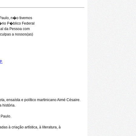
 Paulo, n�o tivemos
t�rio P�blico Federal
pal da Pessoa com
culpas a nossos(as)
P.
ta, ensaísta e político martinicano Aimé Césaire.
 história.
 Paulo.
s à criação artística, à literatura, à