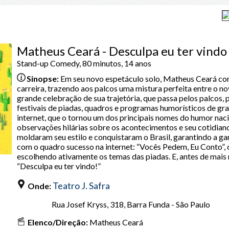
Matheus Ceará - Desculpa eu ter vindo
Stand-up Comedy, 80 minutos, 14 anos
Sinopse:
Em seu novo espetáculo solo, Matheus Ceará co
carreira, trazendo aos palcos uma mistura perfeita entre o n
grande celebração de sua trajetória, que passa pelos palcos, p
festivais de piadas, quadros e programas humorísticos de gra
internet, que o tornou um dos principais nomes do humor naci
observações hilárias sobre os acontecimentos e seu cotidiano 
moldaram seu estilo e conquistaram o Brasil, garantindo a g
com o quadro sucesso na internet: “Vocês Pedem, Eu Conto”, o
escolhendo ativamente os temas das piadas. E, antes de mais
“Desculpa eu ter vindo!”
Teatro J. Safra
Onde:
Rua Josef Kryss, 318, Barra Funda - São Paulo
Elenco/Direção:
Matheus Ceará