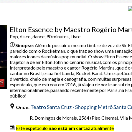
Elton Essence by Maestro Rogério Mar
Pop, disco, dance, 90 minutos, Livre
Sinopse:
Além de possuir o mesmo timbre de voz de Sir El
parecido com o Rocketman, o que traz ao show uma sensação 
maiores ícones da música pop mundial. O show Elton Essence
trajetória de Sir Elton John no cenário musical, com os princip
Interpretado pelo maestro e cantor Rogério Martins, que é o 
cantor no Brasil, e sua fiel banda, Rocket Band. Um espetácu
divertido, cheio de magia e cenografia, com muitas surpresas 
espetáculo, que estreou em 2016, já viajou de norte ao sul do
internacionalmente, passando recentemente por Paris, na Fra
público!
Teatro Santa Cruz - Shopping Metrô Santa C
Onde:
R. Domingos de Morais, 2564 (Piso Cinema), Vila M
Este espetáculo
não estã em cartaz
atualmente