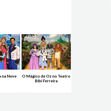
 na Neve
O Mágico de Oz no Teatro
Elyntra - O Resgat
Bibi Ferreira
Rapunzel