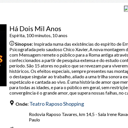
Há Dois Mil Anos
Espírita, 100 minutos, 10 anos
Sinopse:
Inspirada numa das existências do espírito de E
Psicografada pelo saudoso Chico Xavier, A nova montage
com Mensagem remete o público para a Roma antiga através 
confeccionados a partir de pesquisa extensa e do estudo cont
período. São 15 atores no palco que se revezam para vivere
históricos. Os efeitos especiais, sempre presentes nas m
o destaque singular ao trabalho, aliado a uma trilha sonora ex
espetáculo e cantada ao vivo. É uma história de amor que mer
para todas as idades, e para o público em geral, sem restriçõe
convergência é o grande amor, que supera nossas falhas, no
Teatro Raposo Shopping
Onde:
Rodovia Raposo Tavares, km 14,5 - Sala Irene Ravac
Paulo