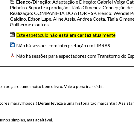
Elenco/Direção:
Adaptação e Direção: Gabriel Veiga Cat
Pinheiro. Suporte à produção: Tânia Gimenez. Concepção de so
Realização: COMPANHIA DO ATOR – SP. Elenco: Wendel Pinh
Galdino, Edson Lupe, Aline Assis, Andrea Costa, Tânia Gimen
Guilherme e outros.
Este espetáculo
não estã em cartaz
atualmente
Não há sessões com interpretação em LIBRAS
Não há sessões para espectadores com Transtorno do Esp
e a peça resume muito bem o livro. Vale a pena ir assistir.
ores maravilhosos ! Deram leveza a uma história tão marcante ! Assistam
rinos simples, mas aceitável.