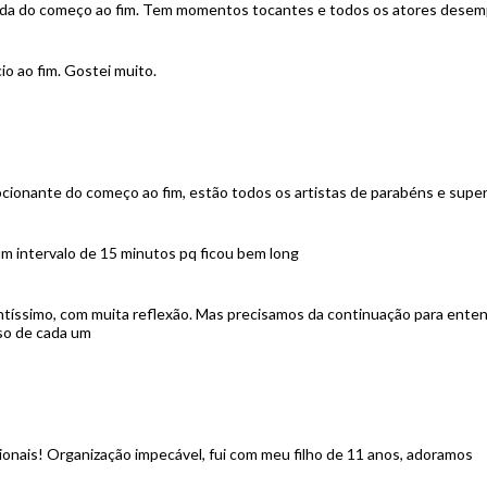
ntada do começo ao fim. Tem momentos tocantes e todos os atores de
io ao fim. Gostei muito.
cionante do começo ao fim, estão todos os artistas de parabéns e super i
um intervalo de 15 minutos pq ficou bem long
ntíssimo, com muita reflexão. Mas precisamos da continuação para ente
sso de cada um
sionais! Organização impecável, fui com meu filho de 11 anos, adoramos