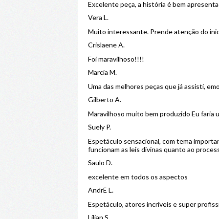
Excelente peça, a história é bem aprese
Vera L.
Muito interessante. Prende atenção do inic
Crislaene A.
Foi maravilhoso!!!!
Marcia M.
Uma das melhores peças que já assisti, emo
Gilberto A.
Maravilhoso muito bem produzido Eu faria 
Suely P.
Espetáculo sensacional, com tema importa
funcionam as leis divinas quanto ao proce
Saulo D.
excelente em todos os aspectos
AndrÉ L.
Espetáculo, atores incríveis e super profis
Lílian S.